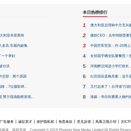
本日热榜排行
1
澳大利亚总理称中方无兴
2
澳大利亚布里斯班
微软CEO：去年特朗普要我们收
3
人多高 车厢内缺氧
中国空军官宣：歼-20用
4
了一个孕妇
女排国手晒全队聚餐照！
5
破分洪
河南醉汉闯进小学打校长，
6
外交部：两个原因
白宫回应孟晚舟案：这不
7
路，7位摄影师...
又打起来了！台湾省“行政院
8
警方现场勘察发现...
港媒：华尔街重要人物约翰·
广告服务
诚征英才
保护隐私权
免责条款
意见反馈
凤凰卫视介绍
京ICP
新媒体
版权所有
Copyright © 2019 Phoenix New Media Limited All Rights Reser