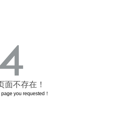
页面不存在！
he page you requested！
这个3.2米的长卷，还原了600岁的紫禁城