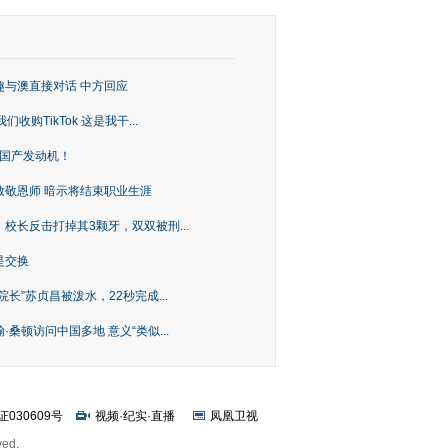
趣与澳直接对话 中方回应
购TikTok 这是我干...
上国产发动机！
致敬恩师 暗示将结束职业生涯
校长反击打掉其3颗牙，双双被刑...
是交换
长”苏贞昌被泼水，22秒完成...
桑顿访问中国多地 意义“类似...
证030609号
视频
·
纪实
·
直播
凤凰卫视
ved.