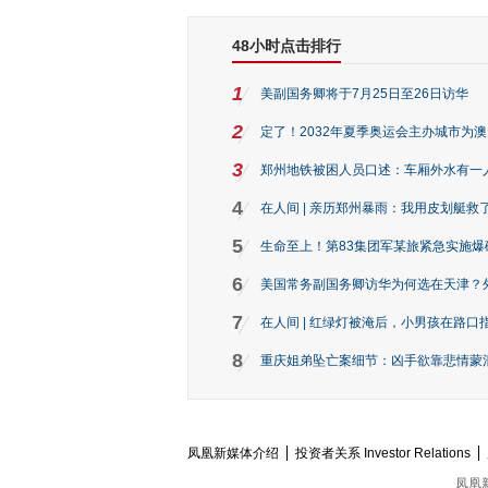
48小时点击排行
1
美副国务卿将于7月25日至26日访华
2
定了！2032年夏季奥运会主办城市为
3
郑州地铁被困人员口述：车厢外水有一
4
在人间 | 亲历郑州暴雨：我用皮划艇救
5
生命至上！第83集团军某旅紧急实施爆
6
美国常务副国务卿访华为何选在天津？
7
在人间 | 红绿灯被淹后，小男孩在路口指
8
重庆姐弟坠亡案细节：凶手欲靠悲情蒙混 
凤凰新媒体介绍
投资者关系 Investor Relations
凤凰