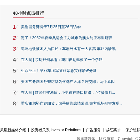
48小时点击排行
1
美副国务卿将于7月25日至26日访华
2
定了！2032年夏季奥运会主办城市为澳大利亚布里斯班
3
郑州地铁被困人员口述：车厢外水有一人多高 车厢内缺氧
4
在人间 | 亲历郑州暴雨：我用皮划艇救了一个孕妇
5
生命至上！第83集团军某旅紧急实施爆破分洪
6
美国常务副国务卿访华为何选在天津？外交部：两个原因
7
在人间 | 红绿灯被淹后，小男孩在路口指路，7位摄影师...
8
重庆姐弟坠亡案细节：凶手欲靠悲情蒙混 警方现场勘察发现...
凤凰新媒体介绍
投资者关系 Investor Relations
广告服务
诚征英才
保护隐
凤凰新媒体
版权所有
Copyright © 