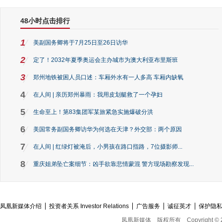
48小时点击排行
1
美副国务卿将于7月25日至26日访华
2
定了！2032年夏季奥运会主办城市为澳大利亚布里斯班
3
郑州地铁被困人员口述：车厢外水有一人多高 车厢内缺氧
4
在人间 | 亲历郑州暴雨：我用皮划艇救了一个孕妇
5
生命至上！第83集团军某旅紧急实施爆破分洪
6
美国常务副国务卿访华为何选在天津？外交部：两个原因
7
在人间 | 红绿灯被淹后，小男孩在路口指路，7位摄影师...
8
重庆姐弟坠亡案细节：凶手欲靠悲情蒙混 警方现场勘察发现...
凤凰新媒体介绍
投资者关系 Investor Relations
广告服务
诚征英才
保护隐
凤凰新媒体
版权所有
Copyright © 