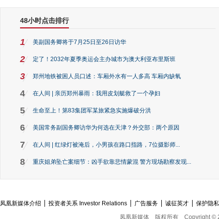
48小时点击排行
1
美副国务卿将于7月25日至26日访华
2
定了！2032年夏季奥运会主办城市为澳大利亚布里斯班
3
郑州地铁被困人员口述：车厢外水有一人多高 车厢内缺氧
4
在人间 | 亲历郑州暴雨：我用皮划艇救了一个孕妇
5
生命至上！第83集团军某旅紧急实施爆破分洪
6
美国常务副国务卿访华为何选在天津？外交部：两个原因
7
在人间 | 红绿灯被淹后，小男孩在路口指路，7位摄影师...
8
重庆姐弟坠亡案细节：凶手欲靠悲情蒙混 警方现场勘察发现...
凤凰新媒体介绍
投资者关系 Investor Relations
广告服务
诚征英才
保护隐
凤凰新媒体
版权所有
Copyright © 