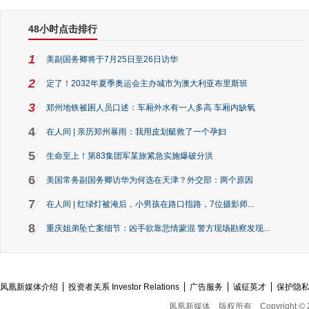
48小时点击排行
1
美副国务卿将于7月25日至26日访华
2
定了！2032年夏季奥运会主办城市为澳大利亚布里斯班
3
郑州地铁被困人员口述：车厢外水有一人多高 车厢内缺氧
4
在人间 | 亲历郑州暴雨：我用皮划艇救了一个孕妇
5
生命至上！第83集团军某旅紧急实施爆破分洪
6
美国常务副国务卿访华为何选在天津？外交部：两个原因
7
在人间 | 红绿灯被淹后，小男孩在路口指路，7位摄影师...
8
重庆姐弟坠亡案细节：凶手欲靠悲情蒙混 警方现场勘察发现...
凤凰新媒体介绍
投资者关系 Investor Relations
广告服务
诚征英才
保护隐
凤凰新媒体
版权所有
Copyright © 