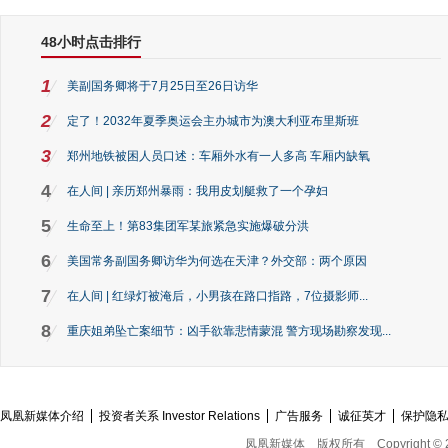
48小时点击排行
1
美副国务卿将于7月25日至26日访华
2
定了！2032年夏季奥运会主办城市为澳大利亚布里斯班
3
郑州地铁被困人员口述：车厢外水有一人多高 车厢内缺氧
4
在人间 | 亲历郑州暴雨：我用皮划艇救了一个孕妇
5
生命至上！第83集团军某旅紧急实施爆破分洪
6
美国常务副国务卿访华为何选在天津？外交部：两个原因
7
在人间 | 红绿灯被淹后，小男孩在路口指路，7位摄影师...
8
重庆姐弟坠亡案细节：凶手欲靠悲情蒙混 警方现场勘察发现...
凤凰新媒体介绍
投资者关系 Investor Relations
广告服务
诚征英才
保护隐
凤凰新媒体
版权所有
Copyright © 