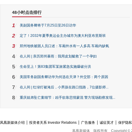
48小时点击排行
1
美副国务卿将于7月25日至26日访华
2
定了！2032年夏季奥运会主办城市为澳大利亚布里斯班
3
郑州地铁被困人员口述：车厢外水有一人多高 车厢内缺氧
4
在人间 | 亲历郑州暴雨：我用皮划艇救了一个孕妇
5
生命至上！第83集团军某旅紧急实施爆破分洪
6
美国常务副国务卿访华为何选在天津？外交部：两个原因
7
在人间 | 红绿灯被淹后，小男孩在路口指路，7位摄影师...
8
重庆姐弟坠亡案细节：凶手欲靠悲情蒙混 警方现场勘察发现...
凤凰新媒体介绍
投资者关系 Investor Relations
广告服务
诚征英才
保护隐
凤凰新媒体
版权所有
Copyright © 