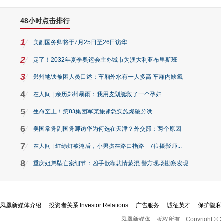
48小时点击排行
1
美副国务卿将于7月25日至26日访华
2
定了！2032年夏季奥运会主办城市为澳大利亚布里斯班
3
郑州地铁被困人员口述：车厢外水有一人多高 车厢内缺氧
4
在人间 | 亲历郑州暴雨：我用皮划艇救了一个孕妇
5
生命至上！第83集团军某旅紧急实施爆破分洪
6
美国常务副国务卿访华为何选在天津？外交部：两个原因
7
在人间 | 红绿灯被淹后，小男孩在路口指路，7位摄影师...
8
重庆姐弟坠亡案细节：凶手欲靠悲情蒙混 警方现场勘察发现...
凤凰新媒体介绍
投资者关系 Investor Relations
广告服务
诚征英才
保护隐
凤凰新媒体
版权所有
Copyright © 