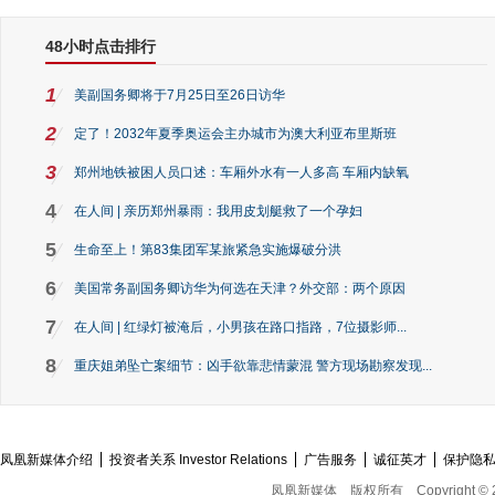
48小时点击排行
1
美副国务卿将于7月25日至26日访华
2
定了！2032年夏季奥运会主办城市为澳大利亚布里斯班
3
郑州地铁被困人员口述：车厢外水有一人多高 车厢内缺氧
4
在人间 | 亲历郑州暴雨：我用皮划艇救了一个孕妇
5
生命至上！第83集团军某旅紧急实施爆破分洪
6
美国常务副国务卿访华为何选在天津？外交部：两个原因
7
在人间 | 红绿灯被淹后，小男孩在路口指路，7位摄影师...
8
重庆姐弟坠亡案细节：凶手欲靠悲情蒙混 警方现场勘察发现...
凤凰新媒体介绍
投资者关系 Investor Relations
广告服务
诚征英才
保护隐
凤凰新媒体
版权所有
Copyright © 