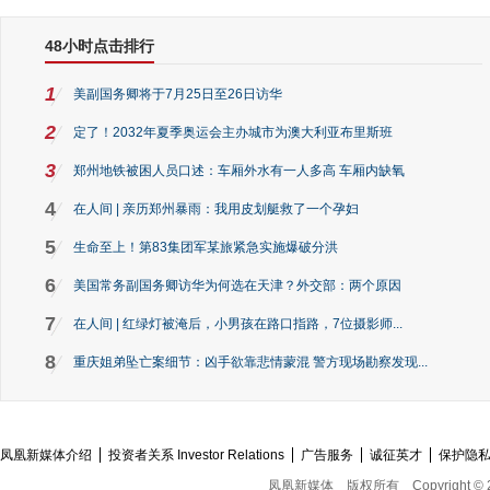
48小时点击排行
1
美副国务卿将于7月25日至26日访华
2
定了！2032年夏季奥运会主办城市为澳大利亚布里斯班
3
郑州地铁被困人员口述：车厢外水有一人多高 车厢内缺氧
4
在人间 | 亲历郑州暴雨：我用皮划艇救了一个孕妇
5
生命至上！第83集团军某旅紧急实施爆破分洪
6
美国常务副国务卿访华为何选在天津？外交部：两个原因
7
在人间 | 红绿灯被淹后，小男孩在路口指路，7位摄影师...
8
重庆姐弟坠亡案细节：凶手欲靠悲情蒙混 警方现场勘察发现...
凤凰新媒体介绍
投资者关系 Investor Relations
广告服务
诚征英才
保护隐
凤凰新媒体
版权所有
Copyright © 