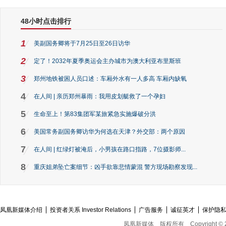
48小时点击排行
1
美副国务卿将于7月25日至26日访华
2
定了！2032年夏季奥运会主办城市为澳大利亚布里斯班
3
郑州地铁被困人员口述：车厢外水有一人多高 车厢内缺氧
4
在人间 | 亲历郑州暴雨：我用皮划艇救了一个孕妇
5
生命至上！第83集团军某旅紧急实施爆破分洪
6
美国常务副国务卿访华为何选在天津？外交部：两个原因
7
在人间 | 红绿灯被淹后，小男孩在路口指路，7位摄影师...
8
重庆姐弟坠亡案细节：凶手欲靠悲情蒙混 警方现场勘察发现...
凤凰新媒体介绍
投资者关系 Investor Relations
广告服务
诚征英才
保护隐
凤凰新媒体
版权所有
Copyright © 