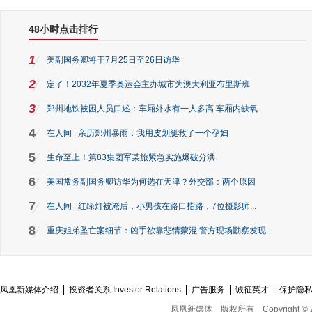
48小时点击排行
1
美副国务卿将于7月25日至26日访华
2
定了！2032年夏季奥运会主办城市为澳大利亚布里斯班
3
郑州地铁被困人员口述：车厢外水有一人多高 车厢内缺氧
4
在人间 | 亲历郑州暴雨：我用皮划艇救了一个孕妇
5
生命至上！第83集团军某旅紧急实施爆破分洪
6
美国常务副国务卿访华为何选在天津？外交部：两个原因
7
在人间 | 红绿灯被淹后，小男孩在路口指路，7位摄影师...
8
重庆姐弟坠亡案细节：凶手欲靠悲情蒙混 警方现场勘察发现...
凤凰新媒体介绍
投资者关系 Investor Relations
广告服务
诚征英才
保护隐
凤凰新媒体
版权所有
Copyright © 