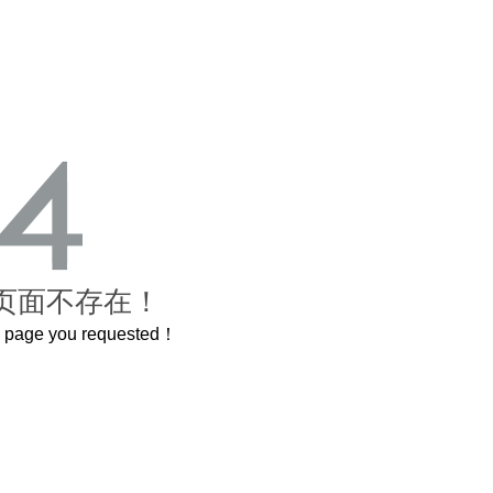
页面不存在！
he page you requested！
A
喝茅台专用，茅台文化研究会打造出超意境酒器