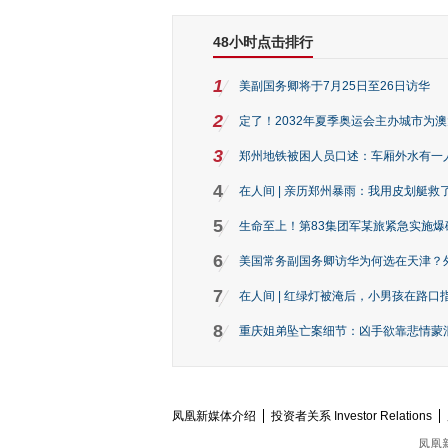
48小时点击排行
1
美副国务卿将于7月25日至26日访华
2
定了！2032年夏季奥运会主办城市为
3
郑州地铁被困人员口述：车厢外水有一
4
在人间 | 亲历郑州暴雨：我用皮划艇救
5
生命至上！第83集团军某旅紧急实施爆
6
美国常务副国务卿访华为何选在天津？
7
在人间 | 红绿灯被淹后，小男孩在路口指
8
重庆姐弟坠亡案细节：凶手欲靠悲情蒙混 
凤凰新媒体介绍
投资者关系 Investor Relations
凤凰