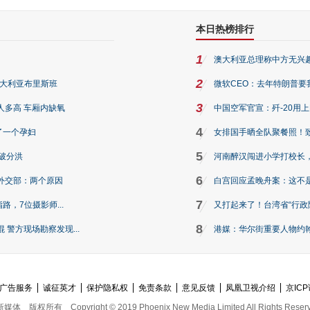
本日热榜排行
1
澳大利亚总理称中方无兴
2
澳大利亚布里斯班
微软CEO：去年特朗普要我们收
3
人多高 车厢内缺氧
中国空军官宣：歼-20用
4
了一个孕妇
女排国手晒全队聚餐照！
5
破分洪
河南醉汉闯进小学打校长，
6
外交部：两个原因
白宫回应孟晚舟案：这不
7
路，7位摄影师...
又打起来了！台湾省“行政院
8
警方现场勘察发现...
港媒：华尔街重要人物约翰·
广告服务
诚征英才
保护隐私权
免责条款
意见反馈
凤凰卫视介绍
京ICP
新媒体
版权所有
Copyright © 2019 Phoenix New Media Limited All Rights Reser