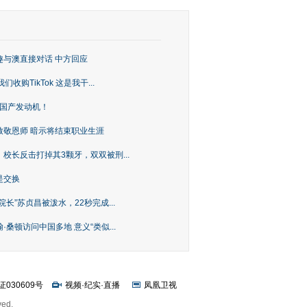
趣与澳直接对话 中方回应
购TikTok 这是我干...
上国产发动机！
致敬恩师 暗示将结束职业生涯
校长反击打掉其3颗牙，双双被刑...
是交换
长”苏贞昌被泼水，22秒完成...
桑顿访问中国多地 意义“类似...
证030609号
视频
·
纪实
·
直播
凤凰卫视
ved.