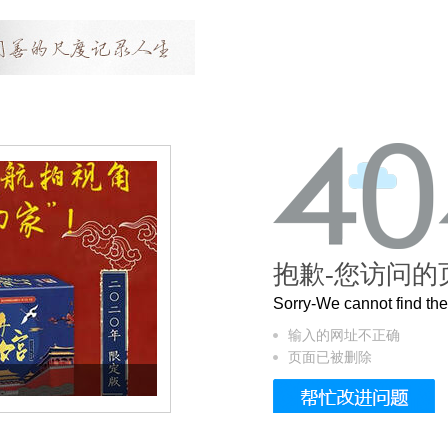
抱歉-您访问的
Sorry-We cannot find t
输入的网址不正确
页面已被删除
曲奇届的“爱马仕”把你的爱封在罐子里送给T