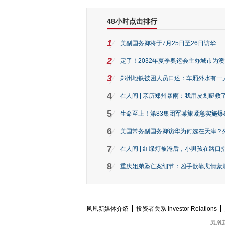
48小时点击排行
1
美副国务卿将于7月25日至26日访华
2
定了！2032年夏季奥运会主办城市为
3
郑州地铁被困人员口述：车厢外水有一
4
在人间 | 亲历郑州暴雨：我用皮划艇救
5
生命至上！第83集团军某旅紧急实施爆
6
美国常务副国务卿访华为何选在天津？
7
在人间 | 红绿灯被淹后，小男孩在路口指
8
重庆姐弟坠亡案细节：凶手欲靠悲情蒙混 
凤凰新媒体介绍
投资者关系 Investor Relations
凤凰