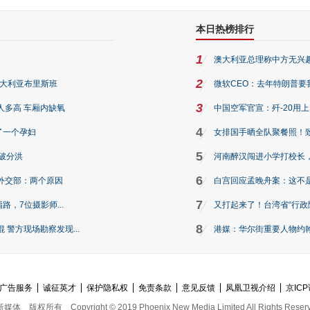
本日热榜排行
1
澳大利亚总理称中方无兴
2
澳大利亚布里斯班
微软CEO：去年特朗普要我们收
3
人多高 车厢内缺氧
中国空军官宣：歼-20用
4
了一个孕妇
女排国手晒全队聚餐照！
5
破分洪
河南醉汉闯进小学打校长，
6
外交部：两个原因
白宫回应孟晚舟案：这不
7
路，7位摄影师...
又打起来了！台湾省“行政院
8
警方现场勘察发现...
港媒：华尔街重要人物约翰·
广告服务
诚征英才
保护隐私权
免责条款
意见反馈
凤凰卫视介绍
京ICP
新媒体
版权所有
Copyright © 2019 Phoenix New Media Limited All Rights Reser