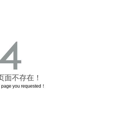
页面不存在！
he page you requested！
.2米的长卷，还原了600岁的紫禁城
曲奇届的“