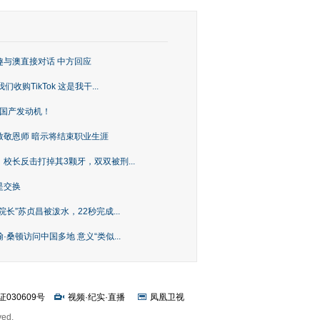
趣与澳直接对话 中方回应
购TikTok 这是我干...
上国产发动机！
致敬恩师 暗示将结束职业生涯
校长反击打掉其3颗牙，双双被刑...
是交换
长”苏贞昌被泼水，22秒完成...
桑顿访问中国多地 意义“类似...
证030609号
视频
·
纪实
·
直播
凤凰卫视
ved.