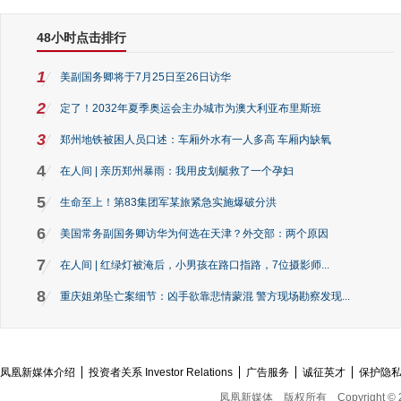
48小时点击排行
1
美副国务卿将于7月25日至26日访华
2
定了！2032年夏季奥运会主办城市为澳大利亚布里斯班
3
郑州地铁被困人员口述：车厢外水有一人多高 车厢内缺氧
4
在人间 | 亲历郑州暴雨：我用皮划艇救了一个孕妇
5
生命至上！第83集团军某旅紧急实施爆破分洪
6
美国常务副国务卿访华为何选在天津？外交部：两个原因
7
在人间 | 红绿灯被淹后，小男孩在路口指路，7位摄影师...
8
重庆姐弟坠亡案细节：凶手欲靠悲情蒙混 警方现场勘察发现...
凤凰新媒体介绍
投资者关系 Investor Relations
广告服务
诚征英才
保护隐
凤凰新媒体
版权所有
Copyright © 