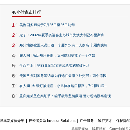
48小时点击排行
1
美副国务卿将于7月25日至26日访华
2
定了！2032年夏季奥运会主办城市为澳大利亚布里斯班
3
郑州地铁被困人员口述：车厢外水有一人多高 车厢内缺氧
4
在人间 | 亲历郑州暴雨：我用皮划艇救了一个孕妇
5
生命至上！第83集团军某旅紧急实施爆破分洪
6
美国常务副国务卿访华为何选在天津？外交部：两个原因
7
在人间 | 红绿灯被淹后，小男孩在路口指路，7位摄影师...
8
重庆姐弟坠亡案细节：凶手欲靠悲情蒙混 警方现场勘察发现...
凤凰新媒体介绍
投资者关系 Investor Relations
广告服务
诚征英才
保护隐
凤凰新媒体
版权所有
Copyright © 