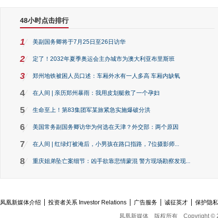
48小时点击排行
1
美副国务卿将于7月25日至26日访华
2
定了！2032年夏季奥运会主办城市为澳大利亚布里斯班
3
郑州地铁被困人员口述：车厢外水有一人多高 车厢内缺氧
4
在人间 | 亲历郑州暴雨：我用皮划艇救了一个孕妇
5
生命至上！第83集团军某旅紧急实施爆破分洪
6
美国常务副国务卿访华为何选在天津？外交部：两个原因
7
在人间 | 红绿灯被淹后，小男孩在路口指路，7位摄影师...
8
重庆姐弟坠亡案细节：凶手欲靠悲情蒙混 警方现场勘察发现...
凤凰新媒体介绍
投资者关系 Investor Relations
广告服务
诚征英才
保护隐
凤凰新媒体
版权所有
Copyright © 