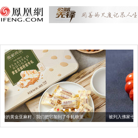
把它加到了牛轧糖里
被列入佛家七宝的它到底有多美？