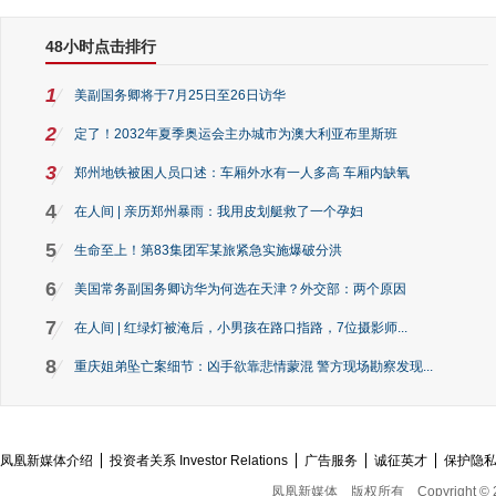
48小时点击排行
1
美副国务卿将于7月25日至26日访华
2
定了！2032年夏季奥运会主办城市为澳大利亚布里斯班
3
郑州地铁被困人员口述：车厢外水有一人多高 车厢内缺氧
4
在人间 | 亲历郑州暴雨：我用皮划艇救了一个孕妇
5
生命至上！第83集团军某旅紧急实施爆破分洪
6
美国常务副国务卿访华为何选在天津？外交部：两个原因
7
在人间 | 红绿灯被淹后，小男孩在路口指路，7位摄影师...
8
重庆姐弟坠亡案细节：凶手欲靠悲情蒙混 警方现场勘察发现...
凤凰新媒体介绍
投资者关系 Investor Relations
广告服务
诚征英才
保护隐
凤凰新媒体
版权所有
Copyright © 