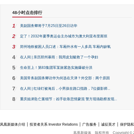
48小时点击排行
1
美副国务卿将于7月25日至26日访华
2
定了！2032年夏季奥运会主办城市为澳大利亚布里斯班
3
郑州地铁被困人员口述：车厢外水有一人多高 车厢内缺氧
4
在人间 | 亲历郑州暴雨：我用皮划艇救了一个孕妇
5
生命至上！第83集团军某旅紧急实施爆破分洪
6
美国常务副国务卿访华为何选在天津？外交部：两个原因
7
在人间 | 红绿灯被淹后，小男孩在路口指路，7位摄影师...
8
重庆姐弟坠亡案细节：凶手欲靠悲情蒙混 警方现场勘察发现...
凤凰新媒体介绍
投资者关系 Investor Relations
广告服务
诚征英才
保护隐
凤凰新媒体
版权所有
Copyright © 