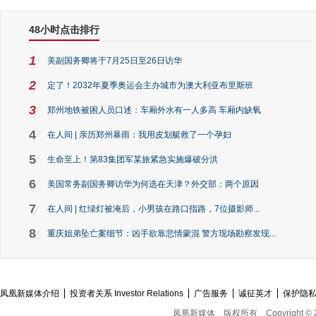
48小时点击排行
1
美副国务卿将于7月25日至26日访华
2
定了！2032年夏季奥运会主办城市为澳大利亚布里斯班
3
郑州地铁被困人员口述：车厢外水有一人多高 车厢内缺氧
4
在人间 | 亲历郑州暴雨：我用皮划艇救了一个孕妇
5
生命至上！第83集团军某旅紧急实施爆破分洪
6
美国常务副国务卿访华为何选在天津？外交部：两个原因
7
在人间 | 红绿灯被淹后，小男孩在路口指路，7位摄影师...
8
重庆姐弟坠亡案细节：凶手欲靠悲情蒙混 警方现场勘察发现...
凤凰新媒体介绍
投资者关系 Investor Relations
广告服务
诚征英才
保护隐
凤凰新媒体
版权所有
Copyright © 