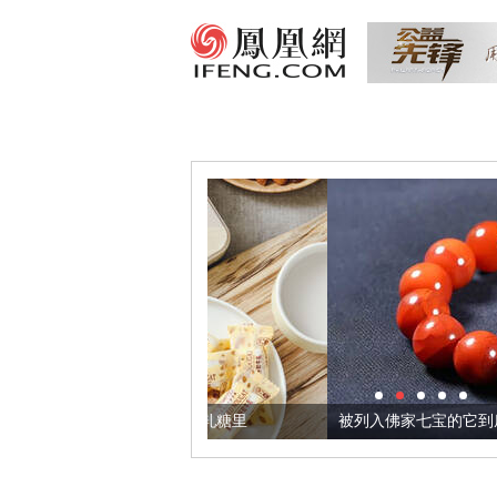
把它加到了牛轧糖里
被列入佛家七宝的它到底有多美？