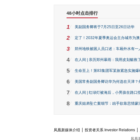
48小时点击排行
1
美副国务卿将于7月25日至26日访华
2
定了！2032年夏季奥运会主办城市为
3
郑州地铁被困人员口述：车厢外水有一
4
在人间 | 亲历郑州暴雨：我用皮划艇救
5
生命至上！第83集团军某旅紧急实施爆
6
美国常务副国务卿访华为何选在天津？
7
在人间 | 红绿灯被淹后，小男孩在路口指
8
重庆姐弟坠亡案细节：凶手欲靠悲情蒙混 
凤凰新媒体介绍
投资者关系 Investor Relations
凤凰