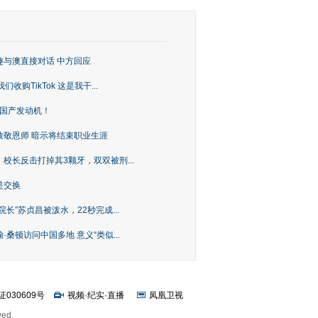
趣与澳直接对话 中方回应
购TikTok 这是我干...
上国产发动机！
致敬恩师 暗示将结束职业生涯
校长反击打掉其3颗牙，双双被刑...
是交换
长”苏贞昌被泼水，22秒完成...
桑顿访问中国多地 意义“类似...
证030609号
视频
·
纪实
·
直播
凤凰卫视
ved.