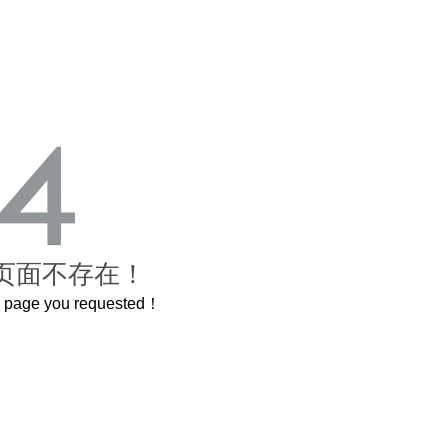
页面不存在！
he page you requested！
曲奇届的“爱马仕”把你的爱封在罐子里送给TA