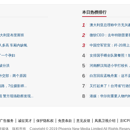
本日热榜排行
1
澳大利亚总理称中方无兴
2
澳大利亚布里斯班
微软CEO：去年特朗普要我们收
3
人多高 车厢内缺氧
中国空军官宣：歼-20用
4
了一个孕妇
女排国手晒全队聚餐照！
5
破分洪
河南醉汉闯进小学打校长，
6
外交部：两个原因
白宫回应孟晚舟案：这不
7
路，7位摄影师...
又打起来了！台湾省“行政院
8
警方现场勘察发现...
港媒：华尔街重要人物约翰·
广告服务
诚征英才
保护隐私权
免责条款
意见反馈
凤凰卫视介绍
京ICP
新媒体
版权所有
Copyright © 2019 Phoenix New Media Limited All Rights Reser