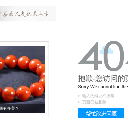
抱歉-您访问的
Sorry-We cannot find t
输入的网址不正确
页面已被删除
这个3.2米的长卷，还原了600岁的紫禁城