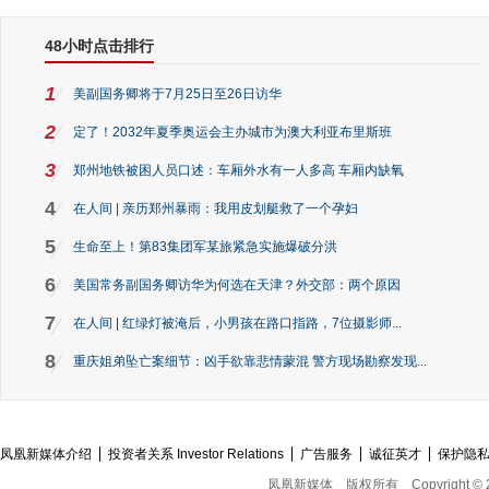
48小时点击排行
1
美副国务卿将于7月25日至26日访华
2
定了！2032年夏季奥运会主办城市为澳大利亚布里斯班
3
郑州地铁被困人员口述：车厢外水有一人多高 车厢内缺氧
4
在人间 | 亲历郑州暴雨：我用皮划艇救了一个孕妇
5
生命至上！第83集团军某旅紧急实施爆破分洪
6
美国常务副国务卿访华为何选在天津？外交部：两个原因
7
在人间 | 红绿灯被淹后，小男孩在路口指路，7位摄影师...
8
重庆姐弟坠亡案细节：凶手欲靠悲情蒙混 警方现场勘察发现...
凤凰新媒体介绍
投资者关系 Investor Relations
广告服务
诚征英才
保护隐
凤凰新媒体
版权所有
Copyright © 