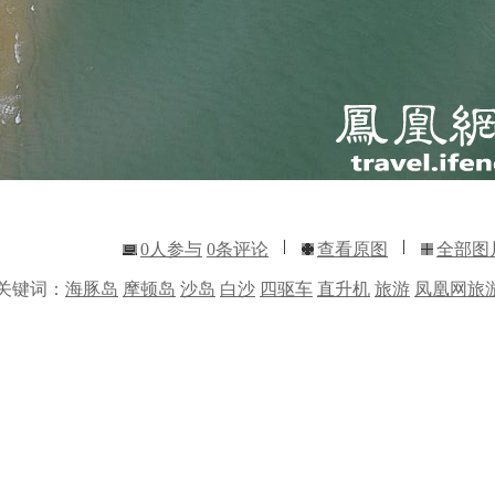
0
人参与
0
条评论
查看原图
全部图
关键词：
海豚岛
摩顿岛
沙岛
白沙
四驱车
直升机
旅游
凤凰网旅