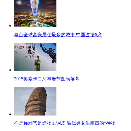
盘点全球富豪居住最多的城市 中国占据6席
2015奥索卡白河攀岩节圆满落幕
不是你邪恶是造物主调皮 酷似男女生殖器的“神物”