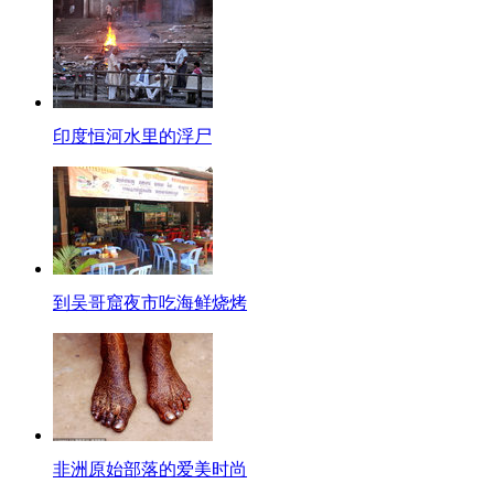
印度恒河水里的浮尸
到吴哥窟夜市吃海鲜烧烤
非洲原始部落的爱美时尚