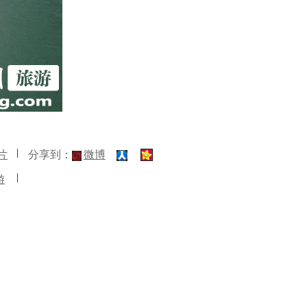
片
分享到：
微博
游