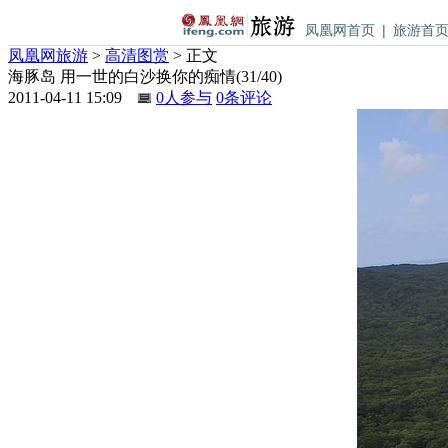
凤凰网首页
|
旅游首
凤凰网旅游
>
高清图赏
> 正文
海豚岛 用一世的白沙换你的痴情
(
31
/40)
2011-04-11 15:09
0
人参与
0
条评论