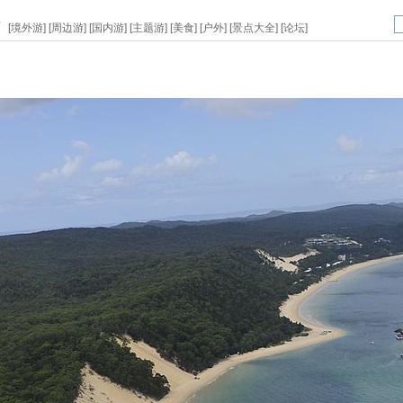
页
[
境外游
] [
周边游
] [
国内游
] [
主题游
] [
美食
] [
户外
] [
景点大全
] [
论坛
]