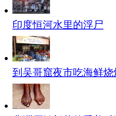
印度恒河水里的浮尸
到吴哥窟夜市吃海鲜烧