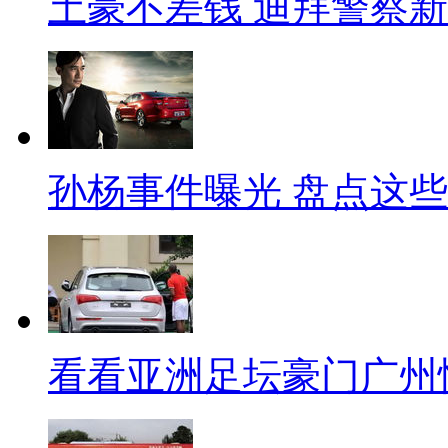
土豪不差钱 迪拜警察新
孙杨事件曝光 盘点这
看看亚洲足坛豪门广州