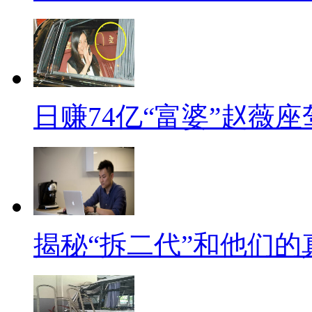
日赚74亿“富婆”赵薇
揭秘“拆二代”和他们的