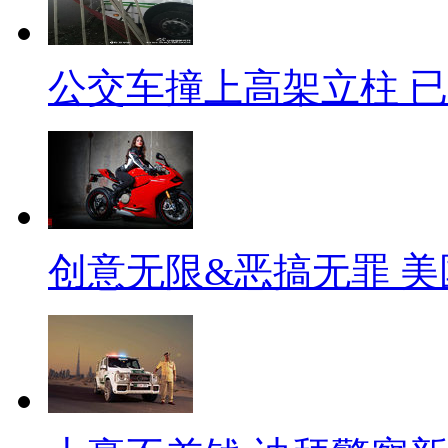
公交车撞上高架立柱 已致
创意无限&恶搞无罪 