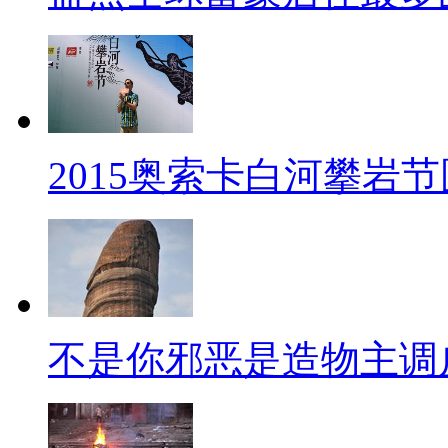
2015奥索卡白河攀岩
不是你邪恶是造物主调皮