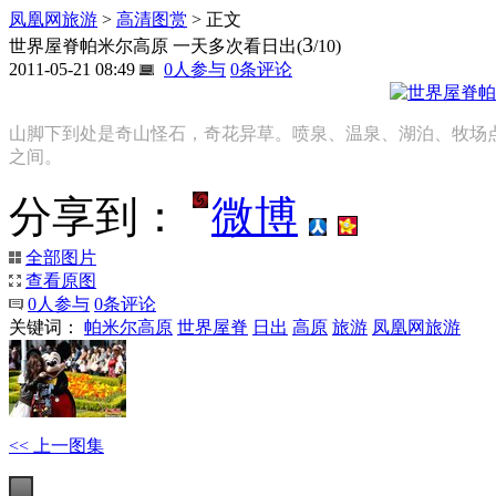
凤凰网旅游
>
高清图赏
> 正文
3
世界屋脊帕米尔高原 一天多次看日出
(
/10)
2011-05-21 08:49
0
人参与
0
条评论
山脚下到处是奇山怪石，奇花异草。喷泉、温泉、湖泊、牧场
之间。
分享到：
微博
全部图片
查看原图
0
人参与
0
条评论
关键词：
帕米尔高原
世界屋脊
日出
高原
旅游
凤凰网旅游
<< 上一图集