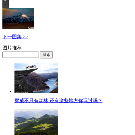
下一图集 >>
图片推荐
挪威不只有森林 还有这些地方你玩过吗？