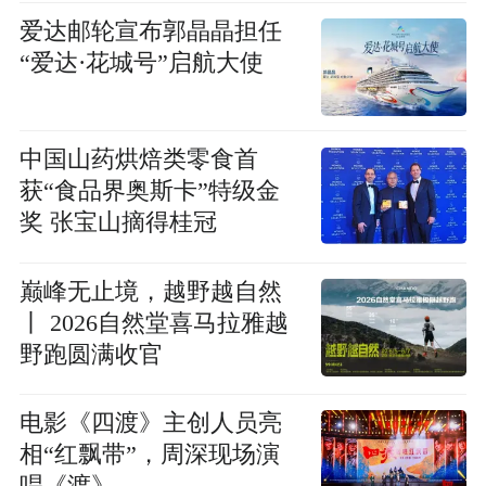
爱达邮轮宣布郭晶晶担任
“爱达·花城号”启航大使
中国山药烘焙类零食首
获“食品界奥斯卡”特级金
奖 张宝山摘得桂冠
巅峰无止境，越野越自然
丨 2026自然堂喜马拉雅越
野跑圆满收官
电影《四渡》主创人员亮
相“红飘带”，周深现场演
唱《渡》