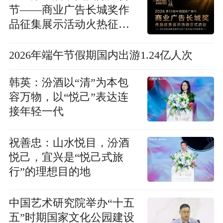
节——商业广告长城奖作
品征集展示活动火热征集
中
2026年端午节假期国内出游1.24亿人次
韩英：汾酒以“清”为本包
容万物，以“悦己”表达连
接年轻一代
祝善忠：山水悦目，汾酒
悦己，宜兴是“悦己式旅
行”的理想目的地
中国艺术研究院举办“十五
五”时期国家文化公园建设