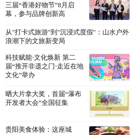
三届“香港好物节”8月启
幕，参与品牌创新高
从"打卡式旅游"到"沉浸式度假"：山水户外
浪潮下的文旅新变局
科技赋能·文化焕新 第二
届“推开非遗之门·走近在地
文化”举办
晒大片拿大奖，首届“瀑布
开发者大会”全国征集
贵阳美食体验：这座城