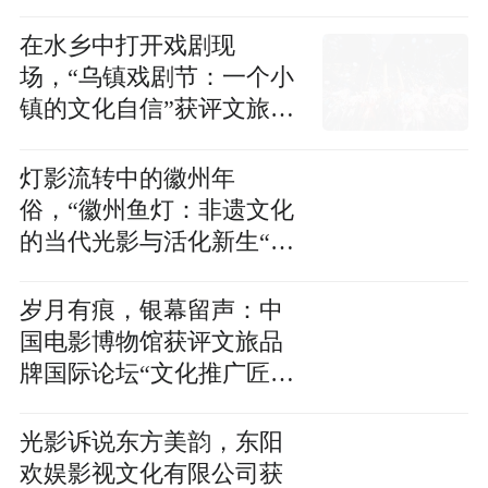
文旅品牌国际论坛“文化破
圈创新案例”
在水乡中打开戏剧现
场，“乌镇戏剧节：一个小
镇的文化自信”获评文旅品
牌国际论坛“文化破圈创新
案例”
灯影流转中的徽州年
俗，“徽州鱼灯：非遗文化
的当代光影与活化新生“获
评文旅品牌国际论坛“文化
破圈创新案例”
岁月有痕，银幕留声：中
国电影博物馆获评文旅品
牌国际论坛“文化推广匠心
机构”
光影诉说东方美韵，东阳
欢娱影视文化有限公司获