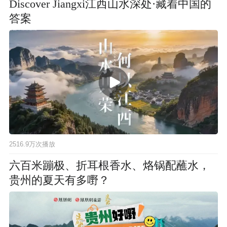
Discover Jiangxi江西山水深处·藏着中国的
答案
2516.9万次播放
六百米蹦极、折耳根香水、烙锅配蘸水，
贵州的夏天有多嘢？