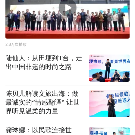
2.8万次播放
陆仙人：从田埂到T台，走
出中国非遗的时尚之路
陈贝儿解读文旅出海：做
最诚实的“情感翻译” 让世
界听见温柔的力量
龚琳娜：以民歌连接世