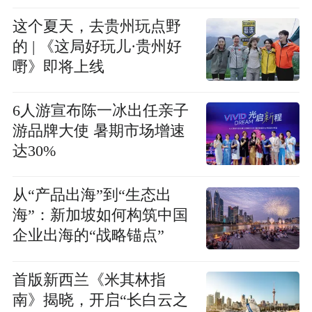
与二线城市新赛道
这个夏天，去贵州玩点野
的 | 《这局好玩儿·贵州好
嘢》即将上线
6人游宣布陈一冰出任亲子
游品牌大使 暑期市场增速
达30%
从“产品出海”到“生态出
海”：新加坡如何构筑中国
企业出海的“战略锚点”
首版新西兰《米其林指
南》揭晓，开启“长白云之