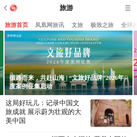
旅游
旅游首页
凤凰网旅讯
文旅
极致之旅
全球
2026第三届香港好物节丨港趣风尚 探索好物
这局好玩儿：记录中国文
旅成就 展示蔚为壮观的大
美中国