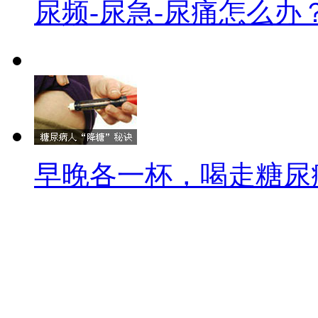
尿频-尿急-尿痛怎么办
早晚各一杯，喝走糖尿