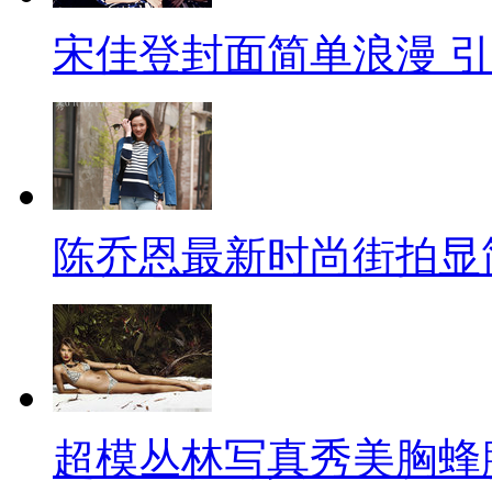
宋佳登封面简单浪漫 
陈乔恩最新时尚街拍显
超模丛林写真秀美胸蜂