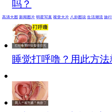
吗？
高清大图
新闻图片
明星写真
视觉大片
八卦图说
生活潮流
旅行
睡觉打呼噜？用此方法