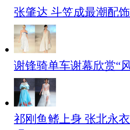
张肇达 斗笠成最潮配饰
谢锋骑单车谢幕欣赏“风
祁刚鱼鳍上身 张北永