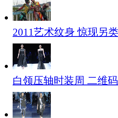
2011艺术纹身 惊现另
白领压轴时装周 二维