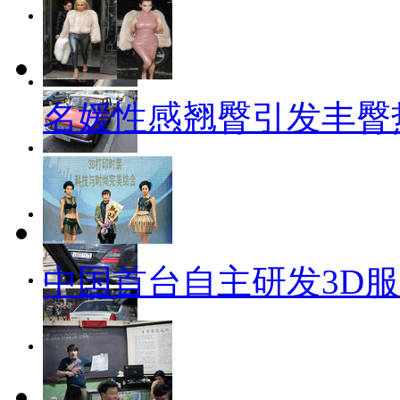
名媛性感翘臀引发丰臀
中国首台自主研发3D