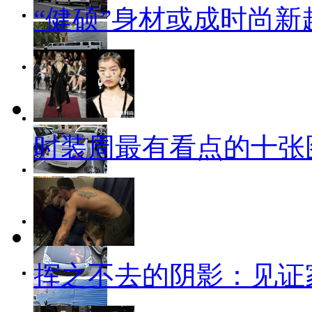
“健硕”身材或成时尚新
时装周最有看点的十张
挥之不去的阴影：见证