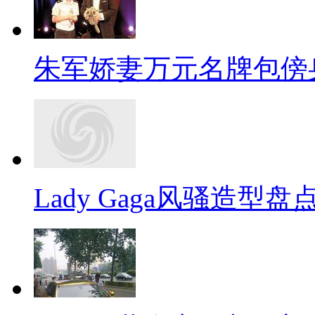
朱军娇妻万元名牌包傍
Lady Gaga风骚造型