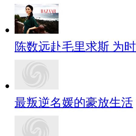
陈数远赴毛里求斯 为
最叛逆名媛的豪放生活