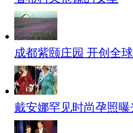
成都紫颐庄园 开创全
戴安娜罕见时尚孕照曝