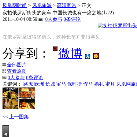
凤凰网时尚
>
凤凰旅游
>
高清图赏
> 正文
1
实拍俄罗斯街头的豪车 中国长城也有一席之地
(
/22)
2011-10-04 08:59
0
人参与
0
条评论
在俄罗斯圣彼得堡街头，这种长车并非很罕见。
分享到：
微博
全部图片
查看原图
0
人参与
0
条评论
关键词：
路虎
欧洲
长城
宝马
保时捷
悍马
婚礼
蜜月
凤凰网旅
<< 上一图集