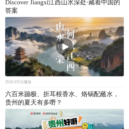
Discover Jiangxi江西山水深处·藏着中国的
答案
2516.9万次播放
六百米蹦极、折耳根香水、烙锅配蘸水，
贵州的夏天有多嘢？