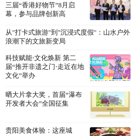
三届“香港好物节”8月启
幕，参与品牌创新高
从"打卡式旅游"到"沉浸式度假"：山水户外
浪潮下的文旅新变局
科技赋能·文化焕新 第二
届“推开非遗之门·走近在地
文化”举办
晒大片拿大奖，首届“瀑布
开发者大会”全国征集
贵阳美食体验：这座城