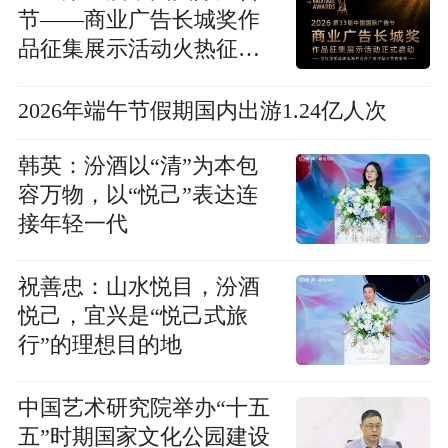
节——商业广告长城奖作
品征集展示活动火热征集
中
2026年端午节假期国内出游1.24亿人次
韩英：汾酒以“清”为本包
容万物，以“悦己”表达连
接年轻一代
祝善忠：山水悦目，汾酒
悦己，宜兴是“悦己式旅
行”的理想目的地
中国艺术研究院举办“十五
五”时期国家文化公园建设