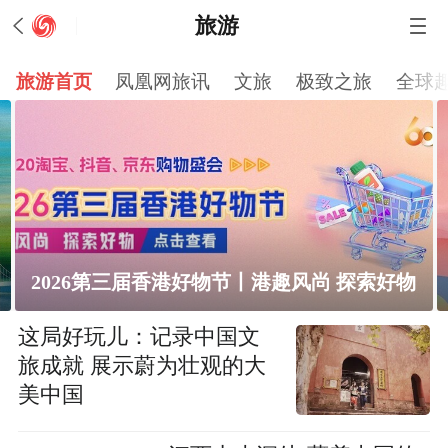
旅游
旅游首页
凤凰网旅讯
文旅
极致之旅
全球
2026第三届香港好物节丨港趣风尚 探索好物
这局好玩儿：记录中国文
旅成就 展示蔚为壮观的大
美中国