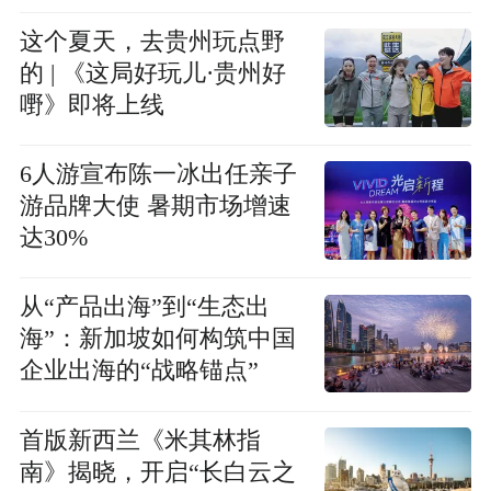
与二线城市新赛道
这个夏天，去贵州玩点野
的 | 《这局好玩儿·贵州好
嘢》即将上线
6人游宣布陈一冰出任亲子
游品牌大使 暑期市场增速
达30%
从“产品出海”到“生态出
海”：新加坡如何构筑中国
企业出海的“战略锚点”
首版新西兰《米其林指
南》揭晓，开启“长白云之