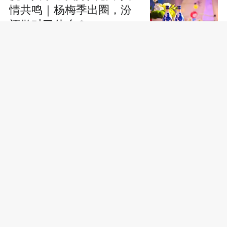
情共鸣｜杨梅季出圈，汾
酒做对了什么？
“中国味道”主题交流活动
暨“你好！中国” 旅游推介
会在韩国首尔举办
马来西亚会展局
（MyCEB）举办2026年中
国路演
悦己不设限，一酒纳万
物：2026汾酒杨梅季解锁
年轻化新场景