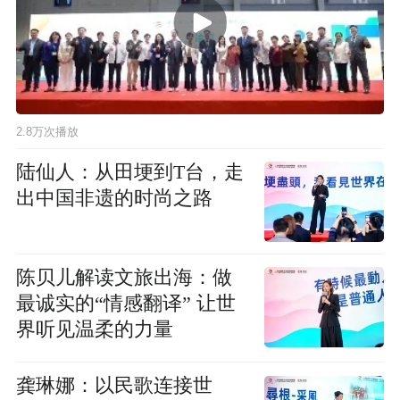
2.8万次播放
陆仙人：从田埂到T台，走
出中国非遗的时尚之路
陈贝儿解读文旅出海：做
最诚实的“情感翻译” 让世
界听见温柔的力量
龚琳娜：以民歌连接世