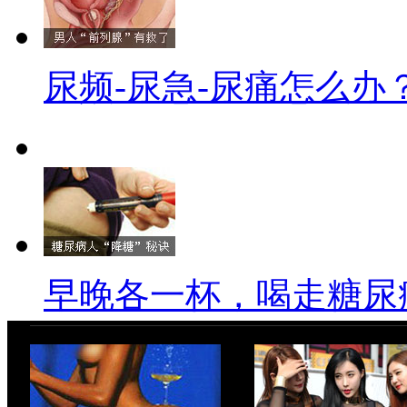
尿频-尿急-尿痛怎么办
早晚各一杯，喝走糖尿