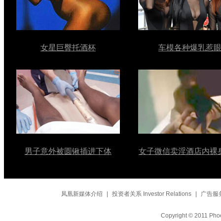
女星巨臀托酒杯
车模各种爆乳惹
男子意外被圆锹插进下体
女子微信卖淫酒店内裸
凤凰新媒体介绍
|
投资者关系 Investor Relations
|
广告服
Copyright © 2011 Phoe