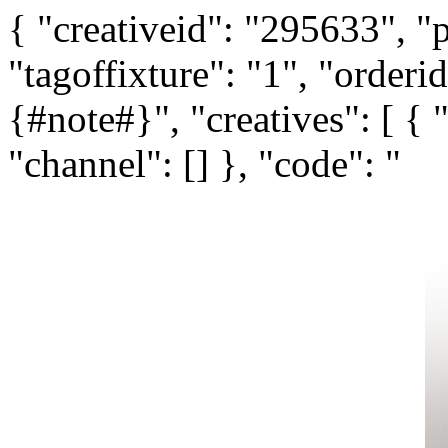
{ "creativeid": "295633", "
"tagoffixture": "1", "orderi
{#note#}", "creatives": [ { 
"channel": [] }, "code": "