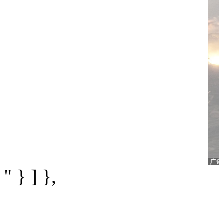
" } ] },