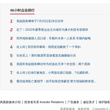
48小时点击排行
1
美副国务卿将于7月25日至26日访华
2
定了！2032年夏季奥运会主办城市为澳大利亚布里斯班
3
郑州地铁被困人员口述：车厢外水有一人多高 车厢内缺氧
4
在人间 | 亲历郑州暴雨：我用皮划艇救了一个孕妇
5
生命至上！第83集团军某旅紧急实施爆破分洪
6
美国常务副国务卿访华为何选在天津？外交部：两个原因
7
在人间 | 红绿灯被淹后，小男孩在路口指路，7位摄影师...
8
重庆姐弟坠亡案细节：凶手欲靠悲情蒙混 警方现场勘察发现...
凤凰新媒体介绍
投资者关系 Investor Relations
广告服务
诚征英才
保护隐
凤凰新媒体
版权所有
Copyright © 