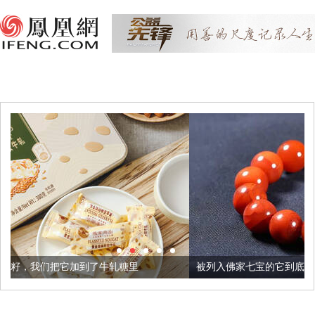
了牛轧糖里
被列入佛家七宝的它到底有多美？