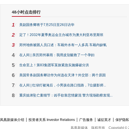
48小时点击排行
1
美副国务卿将于7月25日至26日访华
2
定了！2032年夏季奥运会主办城市为澳大利亚布里斯班
3
郑州地铁被困人员口述：车厢外水有一人多高 车厢内缺氧
4
在人间 | 亲历郑州暴雨：我用皮划艇救了一个孕妇
5
生命至上！第83集团军某旅紧急实施爆破分洪
6
美国常务副国务卿访华为何选在天津？外交部：两个原因
7
在人间 | 红绿灯被淹后，小男孩在路口指路，7位摄影师...
8
重庆姐弟坠亡案细节：凶手欲靠悲情蒙混 警方现场勘察发现...
凤凰新媒体介绍
投资者关系 Investor Relations
广告服务
诚征英才
保护隐
凤凰新媒体
版权所有
Copyright © 