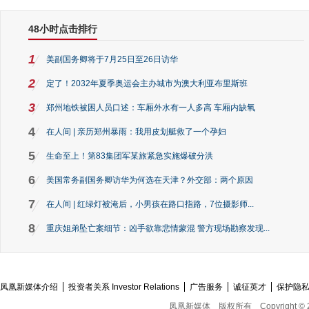
48小时点击排行
1
美副国务卿将于7月25日至26日访华
2
定了！2032年夏季奥运会主办城市为澳大利亚布里斯班
3
郑州地铁被困人员口述：车厢外水有一人多高 车厢内缺氧
4
在人间 | 亲历郑州暴雨：我用皮划艇救了一个孕妇
5
生命至上！第83集团军某旅紧急实施爆破分洪
6
美国常务副国务卿访华为何选在天津？外交部：两个原因
7
在人间 | 红绿灯被淹后，小男孩在路口指路，7位摄影师...
8
重庆姐弟坠亡案细节：凶手欲靠悲情蒙混 警方现场勘察发现...
凤凰新媒体介绍
投资者关系 Investor Relations
广告服务
诚征英才
保护隐
凤凰新媒体
版权所有
Copyright © 