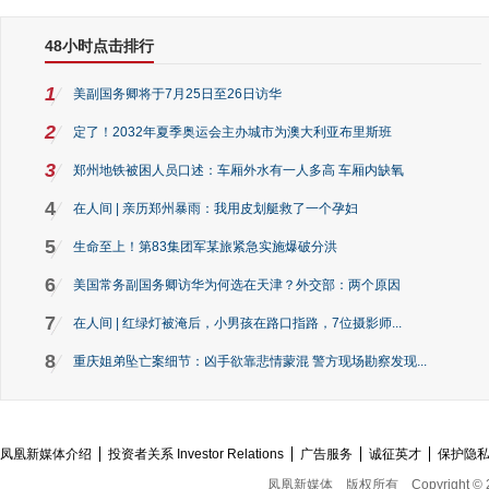
48小时点击排行
1
美副国务卿将于7月25日至26日访华
2
定了！2032年夏季奥运会主办城市为澳大利亚布里斯班
3
郑州地铁被困人员口述：车厢外水有一人多高 车厢内缺氧
4
在人间 | 亲历郑州暴雨：我用皮划艇救了一个孕妇
5
生命至上！第83集团军某旅紧急实施爆破分洪
6
美国常务副国务卿访华为何选在天津？外交部：两个原因
7
在人间 | 红绿灯被淹后，小男孩在路口指路，7位摄影师...
8
重庆姐弟坠亡案细节：凶手欲靠悲情蒙混 警方现场勘察发现...
凤凰新媒体介绍
投资者关系 Investor Relations
广告服务
诚征英才
保护隐
凤凰新媒体
版权所有
Copyright © 