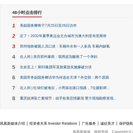
48小时点击排行
1
美副国务卿将于7月25日至26日访华
2
定了！2032年夏季奥运会主办城市为澳大利亚布里斯班
3
郑州地铁被困人员口述：车厢外水有一人多高 车厢内缺氧
4
在人间 | 亲历郑州暴雨：我用皮划艇救了一个孕妇
5
生命至上！第83集团军某旅紧急实施爆破分洪
6
美国常务副国务卿访华为何选在天津？外交部：两个原因
7
在人间 | 红绿灯被淹后，小男孩在路口指路，7位摄影师...
8
重庆姐弟坠亡案细节：凶手欲靠悲情蒙混 警方现场勘察发现...
凤凰新媒体介绍
投资者关系 Investor Relations
广告服务
诚征英才
保护隐
凤凰新媒体
版权所有
Copyright © 