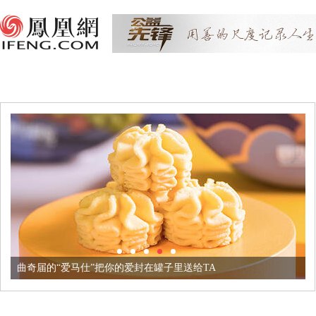
曲奇届的“爱马仕”把你的爱封在罐子里送给TA