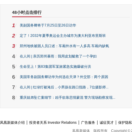
48小时点击排行
1
美副国务卿将于7月25日至26日访华
2
定了！2032年夏季奥运会主办城市为澳大利亚布里斯班
3
郑州地铁被困人员口述：车厢外水有一人多高 车厢内缺氧
4
在人间 | 亲历郑州暴雨：我用皮划艇救了一个孕妇
5
生命至上！第83集团军某旅紧急实施爆破分洪
6
美国常务副国务卿访华为何选在天津？外交部：两个原因
7
在人间 | 红绿灯被淹后，小男孩在路口指路，7位摄影师...
8
重庆姐弟坠亡案细节：凶手欲靠悲情蒙混 警方现场勘察发现...
凤凰新媒体介绍
投资者关系 Investor Relations
广告服务
诚征英才
保护隐
凤凰新媒体
版权所有
Copyright © 