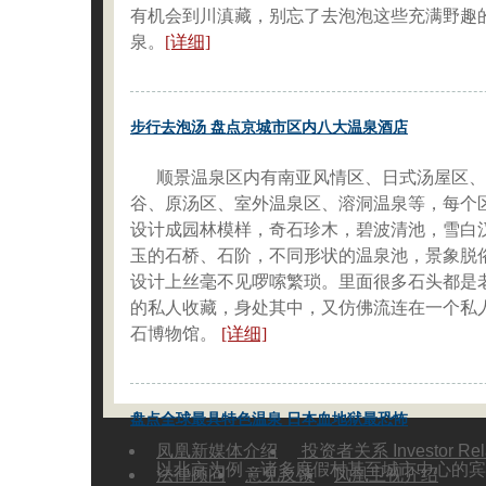
有机会到川滇藏，别忘了去泡泡这些充满野趣
泉。
[详细]
步行去泡汤 盘点京城市区内八大温泉酒店
顺景温泉区内有南亚风情区、日式汤屋区、
谷、原汤区、室外温泉区、溶洞温泉等，每个
设计成园林模样，奇石珍木，碧波清池，雪白
玉的石桥、石阶，不同形状的温泉池，景象脱
设计上丝毫不见啰嗦繁琐。里面很多石头都是
的私人收藏，身处其中，又仿佛流连在一个私
石博物馆。
[详细]
盘点全球最具特色温泉 日本血地狱最恐怖
凤凰新媒体介绍
投资者关系 Investor Rela
以北京为例，诸多度假村甚至城市中心的宾
法律顾问
意见反馈
凤凰卫视介绍