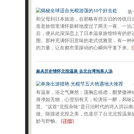
第
和父母到日本旅游，在那略有些古旧的传统日
造老旅馆里满怀新鲜地度过了两天一夜、一泊
后，便从此深深恋上了日本温泉旅馆特有的舒
围。那种充满怀旧意味的老式优雅里，有一种
的力量，让在都市里躁动的心瞬间平复下来。
要闻
最具历史情怀北投温泉 去北台湾泡美人汤
有温泉，浴之气爽然；荡胸忘俗虑，酣梦傲神
身净如无物，心澄别有天；松涛应一醉，风咏
贤。”这首“北投杂咏”是日治时代的诗人洪以南
做。除描述北投之美，也道尽了台北北投温泉
妙与舒畅。
[详细]