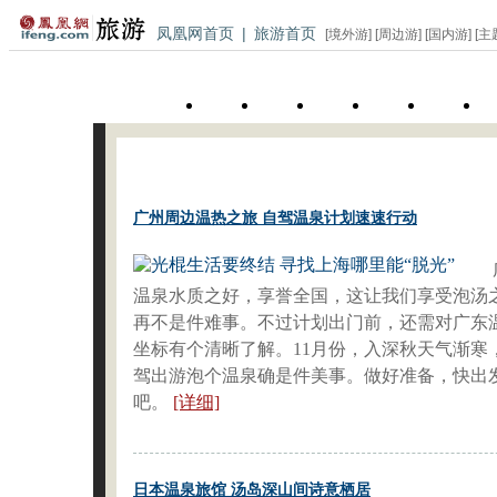
凤凰网首页
|
旅游首页
[
境外游
] [
周边游
] [
国内游
] [
主
首页
北京
上海
成都
广州
美食
本周必读
广州周边温热之旅 自驾温泉计划速速行动
温泉水质之好，享誉全国，这让我们享受泡汤
再不是件难事。不过计划出门前，还需对广东
坐标有个清晰了解。11月份，入深秋天气渐寒
驾出游泡个温泉确是件美事。做好准备，快出
吧。
[详细]
日本温泉旅馆 汤岛深山间诗意栖居