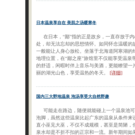
日本温泉享自在 美肌之汤暖寒冬
在日本，“鄙”指的正是故乡，一直存放于内
处，却无法忘却的思想情怀。如同怀念温暖的
一般能让人身心放松。坐落于北海道阿寒湖的
地理位置，在“鄙之座”旅馆里不仅能享受温泉
的舒适，闲暇时伴上音乐与美酒，更能瞭望一
丽的湖光山色，享受温热的冬天。
[详细]
国内三大野地温泉 泡汤享受大自然野趣
可能走在路边，随便就能碰上一个温泉池可
泡脚，虽然这些温泉比起广东的温泉从条件来
直小巫见大巫，不仅不成规模，甚至是简陋，
泉水却是不折不扣的正宗和一流。新年期间如