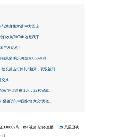
趣与澳直接对话 中方回应
购TikTok 这是我干...
上国产发动机！
致敬恩师 暗示将结束职业生涯
校长反击打掉其3颗牙，双双被刑...
是交换
长”苏贞昌被泼水，22秒完成...
桑顿访问中国多地 意义“类似...
证030609号
视频
·
纪实
·
直播
凤凰卫视
ved.