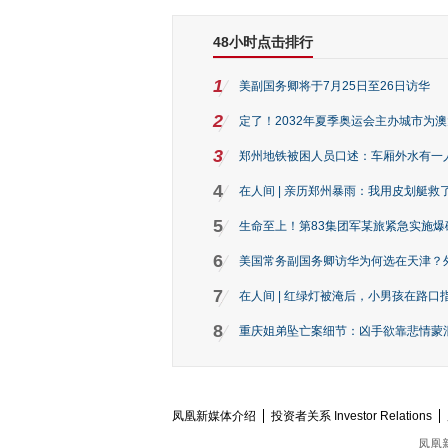
48小时点击排行
1
美副国务卿将于7月25日至26日访华
2
定了！2032年夏季奥运会主办城市为
3
郑州地铁被困人员口述：车厢外水有一
4
在人间 | 亲历郑州暴雨：我用皮划艇救
5
生命至上！第83集团军某旅紧急实施爆
6
美国常务副国务卿访华为何选在天津？
7
在人间 | 红绿灯被淹后，小男孩在路口指
8
重庆姐弟坠亡案细节：凶手欲靠悲情蒙混 
凤凰新媒体介绍
投资者关系 Investor Relations
凤凰