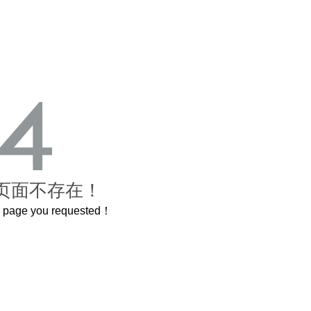
页面不存在！
he page you requested！
紫禁城
曲奇届的“爱马仕”把你的爱封在罐子里送