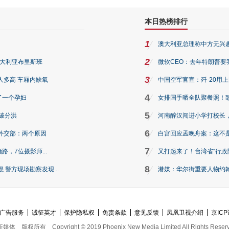
本日热榜排行
1
澳大利亚总理称中方无兴
2
澳大利亚布里斯班
微软CEO：去年特朗普要我们收
3
人多高 车厢内缺氧
中国空军官宣：歼-20用
4
了一个孕妇
女排国手晒全队聚餐照！
5
破分洪
河南醉汉闯进小学打校长，
6
外交部：两个原因
白宫回应孟晚舟案：这不
7
路，7位摄影师...
又打起来了！台湾省“行政院
8
警方现场勘察发现...
港媒：华尔街重要人物约翰·
广告服务
诚征英才
保护隐私权
免责条款
意见反馈
凤凰卫视介绍
京ICP
新媒体
版权所有
Copyright © 2019 Phoenix New Media Limited All Rights Reser