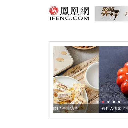
籽，我们把它加到了牛轧糖里
被列入佛家七宝的它到底有多