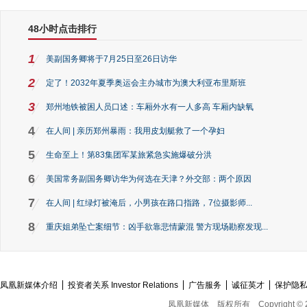
48小时点击排行
1
美副国务卿将于7月25日至26日访华
2
定了！2032年夏季奥运会主办城市为澳大利亚布里斯班
3
郑州地铁被困人员口述：车厢外水有一人多高 车厢内缺氧
4
在人间 | 亲历郑州暴雨：我用皮划艇救了一个孕妇
5
生命至上！第83集团军某旅紧急实施爆破分洪
6
美国常务副国务卿访华为何选在天津？外交部：两个原因
7
在人间 | 红绿灯被淹后，小男孩在路口指路，7位摄影师...
8
重庆姐弟坠亡案细节：凶手欲靠悲情蒙混 警方现场勘察发现...
凤凰新媒体介绍
投资者关系 Investor Relations
广告服务
诚征英才
保护隐
凤凰新媒体
版权所有
Copyright © 