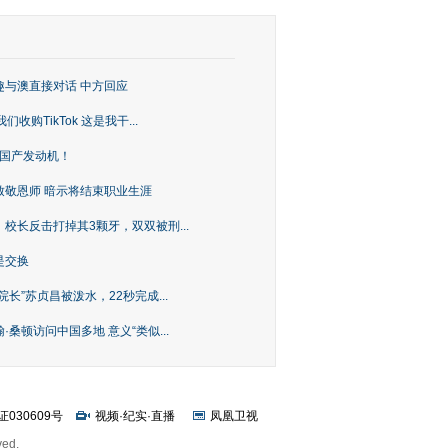
趣与澳直接对话 中方回应
购TikTok 这是我干...
上国产发动机！
致敬恩师 暗示将结束职业生涯
校长反击打掉其3颗牙，双双被刑...
是交换
长”苏贞昌被泼水，22秒完成...
桑顿访问中国多地 意义“类似...
证030609号
视频
·
纪实
·
直播
凤凰卫视
ved.