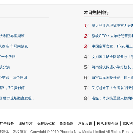
本日热榜排行
1
澳大利亚总理称中方无兴
2
澳大利亚布里斯班
微软CEO：去年特朗普要我们收
3
人多高 车厢内缺氧
中国空军官宣：歼-20用
4
了一个孕妇
女排国手晒全队聚餐照！
5
破分洪
河南醉汉闯进小学打校长，
6
外交部：两个原因
白宫回应孟晚舟案：这不
7
路，7位摄影师...
又打起来了！台湾省“行政院
8
警方现场勘察发现...
港媒：华尔街重要人物约翰·
广告服务
诚征英才
保护隐私权
免责条款
意见反馈
凤凰卫视介绍
京ICP
新媒体
版权所有
Copyright © 2019 Phoenix New Media Limited All Rights Reser