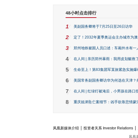
48小时点击排行
1
美副国务卿将于7月25日至26日访华
2
定了！2032年夏季奥运会主办城市为
3
郑州地铁被困人员口述：车厢外水有一
4
在人间 | 亲历郑州暴雨：我用皮划艇救
5
生命至上！第83集团军某旅紧急实施爆
6
美国常务副国务卿访华为何选在天津？
7
在人间 | 红绿灯被淹后，小男孩在路口指
8
重庆姐弟坠亡案细节：凶手欲靠悲情蒙混 
凤凰新媒体介绍
投资者关系 Investor Relations
凤凰