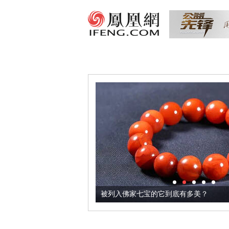
把它加到了牛轧糖里
被列入佛家七宝的它到底有多美？