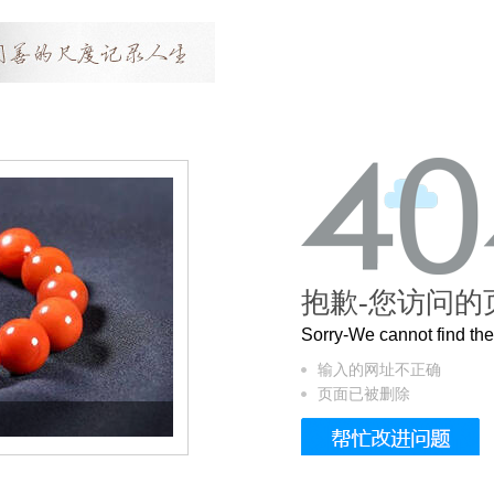
抱歉-您访问的
Sorry-We cannot find t
输入的网址不正确
页面已被删除
这个3.2米的长卷，还原了600岁的紫禁城