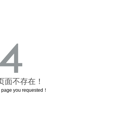
页面不存在！
he page you requested！
曲奇届的“爱马仕”把你的爱封在罐子里送给TA