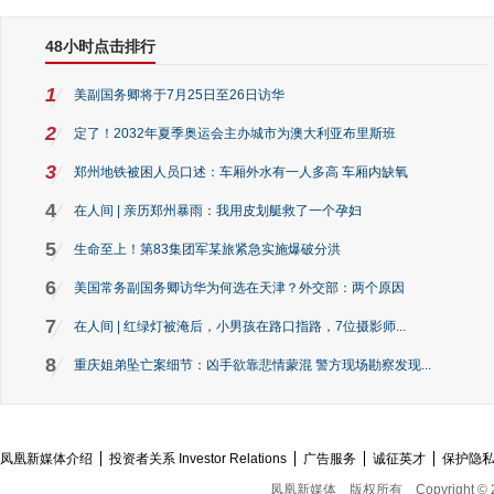
48小时点击排行
1
美副国务卿将于7月25日至26日访华
2
定了！2032年夏季奥运会主办城市为澳大利亚布里斯班
3
郑州地铁被困人员口述：车厢外水有一人多高 车厢内缺氧
4
在人间 | 亲历郑州暴雨：我用皮划艇救了一个孕妇
5
生命至上！第83集团军某旅紧急实施爆破分洪
6
美国常务副国务卿访华为何选在天津？外交部：两个原因
7
在人间 | 红绿灯被淹后，小男孩在路口指路，7位摄影师...
8
重庆姐弟坠亡案细节：凶手欲靠悲情蒙混 警方现场勘察发现...
凤凰新媒体介绍
投资者关系 Investor Relations
广告服务
诚征英才
保护隐
凤凰新媒体
版权所有
Copyright © 