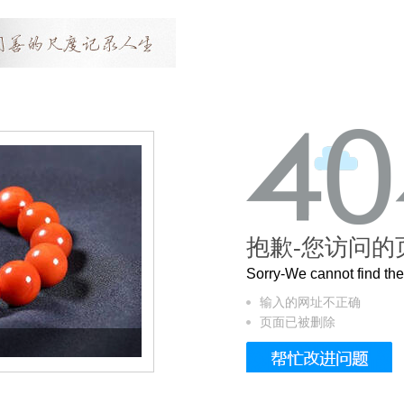
抱歉-您访问的
Sorry-We cannot find t
输入的网址不正确
页面已被删除
这个3.2米的长卷，还原了600岁的紫禁城