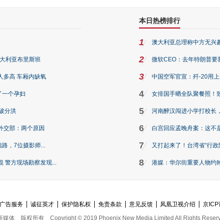
本日热榜排行
1
澳大利亚总理称中方无兴
2
澳大利亚布里斯班
微软CEO：去年特朗普要我们收
3
人多高 车厢内缺氧
中国空军官宣：歼-20用
4
了一个孕妇
女排国手晒全队聚餐照！
5
破分洪
河南醉汉闯进小学打校长，
6
外交部：两个原因
白宫回应孟晚舟案：这不
7
路，7位摄影师...
又打起来了！台湾省“行政院
8
警方现场勘察发现...
港媒：华尔街重要人物约翰·
广告服务
诚征英才
保护隐私权
免责条款
意见反馈
凤凰卫视介绍
京ICP
新媒体
版权所有
Copyright © 2019 Phoenix New Media Limited All Rights Reser