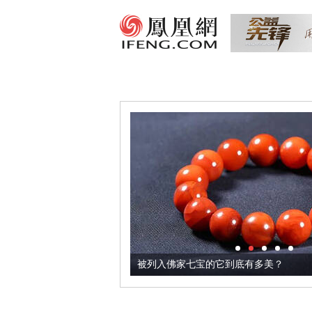
把它加到了牛轧糖里
被列入佛家七宝的它到底有多美？