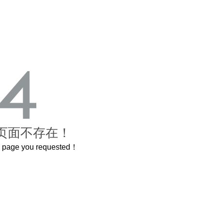
页面不存在！
he page you requested！
曲奇届的“爱马仕”把你的爱封在罐子里送给TA