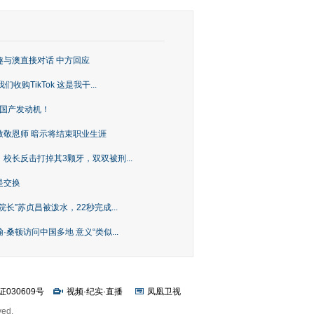
趣与澳直接对话 中方回应
购TikTok 这是我干...
上国产发动机！
致敬恩师 暗示将结束职业生涯
校长反击打掉其3颗牙，双双被刑...
是交换
长”苏贞昌被泼水，22秒完成...
桑顿访问中国多地 意义“类似...
证030609号
视频
·
纪实
·
直播
凤凰卫视
ved.