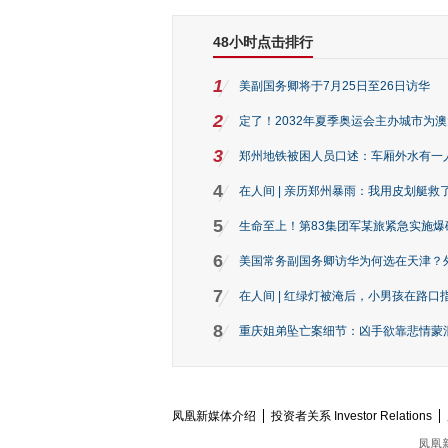
48小时点击排行
1
美副国务卿将于7月25日至26日访华
2
定了！2032年夏季奥运会主办城市为
3
郑州地铁被困人员口述：车厢外水有一
4
在人间 | 亲历郑州暴雨：我用皮划艇救
5
生命至上！第83集团军某旅紧急实施爆
6
美国常务副国务卿访华为何选在天津？
7
在人间 | 红绿灯被淹后，小男孩在路口指
8
重庆姐弟坠亡案细节：凶手欲靠悲情蒙混 
凤凰新媒体介绍
投资者关系 Investor Relations
凤凰