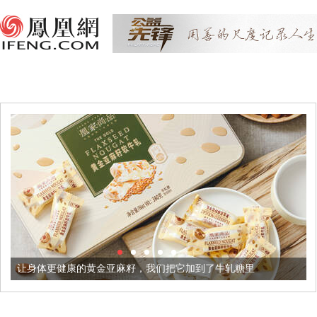
的黄金亚麻籽，我们把它加到了牛轧糖里
被列入佛家七宝的