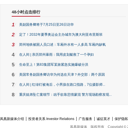
48小时点击排行
1
美副国务卿将于7月25日至26日访华
2
定了！2032年夏季奥运会主办城市为澳大利亚布里斯班
3
郑州地铁被困人员口述：车厢外水有一人多高 车厢内缺氧
4
在人间 | 亲历郑州暴雨：我用皮划艇救了一个孕妇
5
生命至上！第83集团军某旅紧急实施爆破分洪
6
美国常务副国务卿访华为何选在天津？外交部：两个原因
7
在人间 | 红绿灯被淹后，小男孩在路口指路，7位摄影师...
8
重庆姐弟坠亡案细节：凶手欲靠悲情蒙混 警方现场勘察发现...
凤凰新媒体介绍
投资者关系 Investor Relations
广告服务
诚征英才
保护隐
凤凰新媒体
版权所有
Copyright © 