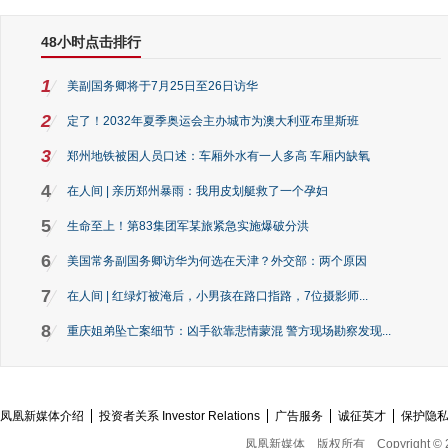
48小时点击排行
1
美副国务卿将于7月25日至26日访华
2
定了！2032年夏季奥运会主办城市为澳大利亚布里斯班
3
郑州地铁被困人员口述：车厢外水有一人多高 车厢内缺氧
4
在人间 | 亲历郑州暴雨：我用皮划艇救了一个孕妇
5
生命至上！第83集团军某旅紧急实施爆破分洪
6
美国常务副国务卿访华为何选在天津？外交部：两个原因
7
在人间 | 红绿灯被淹后，小男孩在路口指路，7位摄影师...
8
重庆姐弟坠亡案细节：凶手欲靠悲情蒙混 警方现场勘察发现...
凤凰新媒体介绍
投资者关系 Investor Relations
广告服务
诚征英才
保护隐
凤凰新媒体
版权所有
Copyright © 