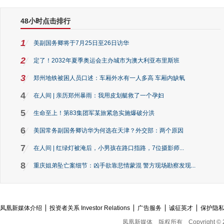
48小时点击排行
1
美副国务卿将于7月25日至26日访华
2
定了！2032年夏季奥运会主办城市为澳大利亚布里斯班
3
郑州地铁被困人员口述：车厢外水有一人多高 车厢内缺氧
4
在人间 | 亲历郑州暴雨：我用皮划艇救了一个孕妇
5
生命至上！第83集团军某旅紧急实施爆破分洪
6
美国常务副国务卿访华为何选在天津？外交部：两个原因
7
在人间 | 红绿灯被淹后，小男孩在路口指路，7位摄影师...
8
重庆姐弟坠亡案细节：凶手欲靠悲情蒙混 警方现场勘察发现...
凤凰新媒体介绍
投资者关系 Investor Relations
广告服务
诚征英才
保护隐
凤凰新媒体
版权所有
Copyright © 