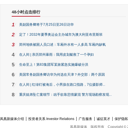
48小时点击排行
1
美副国务卿将于7月25日至26日访华
2
定了！2032年夏季奥运会主办城市为澳大利亚布里斯班
3
郑州地铁被困人员口述：车厢外水有一人多高 车厢内缺氧
4
在人间 | 亲历郑州暴雨：我用皮划艇救了一个孕妇
5
生命至上！第83集团军某旅紧急实施爆破分洪
6
美国常务副国务卿访华为何选在天津？外交部：两个原因
7
在人间 | 红绿灯被淹后，小男孩在路口指路，7位摄影师...
8
重庆姐弟坠亡案细节：凶手欲靠悲情蒙混 警方现场勘察发现...
凤凰新媒体介绍
投资者关系 Investor Relations
广告服务
诚征英才
保护隐
凤凰新媒体
版权所有
Copyright © 