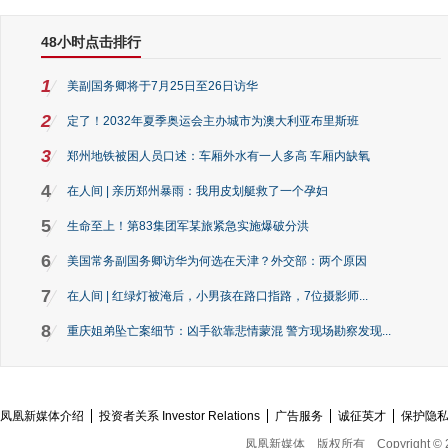
48小时点击排行
1
美副国务卿将于7月25日至26日访华
2
定了！2032年夏季奥运会主办城市为澳大利亚布里斯班
3
郑州地铁被困人员口述：车厢外水有一人多高 车厢内缺氧
4
在人间 | 亲历郑州暴雨：我用皮划艇救了一个孕妇
5
生命至上！第83集团军某旅紧急实施爆破分洪
6
美国常务副国务卿访华为何选在天津？外交部：两个原因
7
在人间 | 红绿灯被淹后，小男孩在路口指路，7位摄影师...
8
重庆姐弟坠亡案细节：凶手欲靠悲情蒙混 警方现场勘察发现...
凤凰新媒体介绍
投资者关系 Investor Relations
广告服务
诚征英才
保护隐
凤凰新媒体
版权所有
Copyright © 