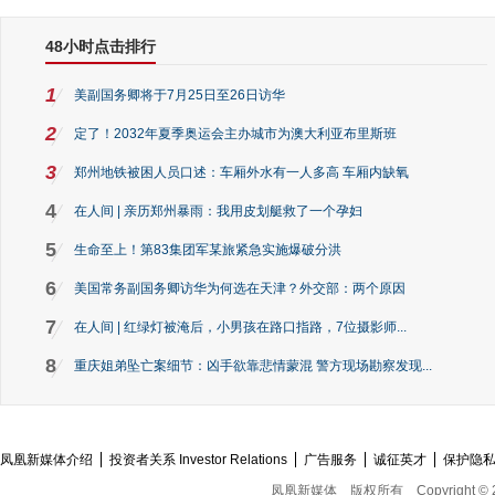
48小时点击排行
1
美副国务卿将于7月25日至26日访华
2
定了！2032年夏季奥运会主办城市为澳大利亚布里斯班
3
郑州地铁被困人员口述：车厢外水有一人多高 车厢内缺氧
4
在人间 | 亲历郑州暴雨：我用皮划艇救了一个孕妇
5
生命至上！第83集团军某旅紧急实施爆破分洪
6
美国常务副国务卿访华为何选在天津？外交部：两个原因
7
在人间 | 红绿灯被淹后，小男孩在路口指路，7位摄影师...
8
重庆姐弟坠亡案细节：凶手欲靠悲情蒙混 警方现场勘察发现...
凤凰新媒体介绍
投资者关系 Investor Relations
广告服务
诚征英才
保护隐
凤凰新媒体
版权所有
Copyright © 