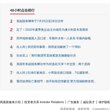
48小时点击排行
1
美副国务卿将于7月25日至26日访华
2
定了！2032年夏季奥运会主办城市为澳大利亚布里斯班
3
郑州地铁被困人员口述：车厢外水有一人多高 车厢内缺氧
4
在人间 | 亲历郑州暴雨：我用皮划艇救了一个孕妇
5
生命至上！第83集团军某旅紧急实施爆破分洪
6
美国常务副国务卿访华为何选在天津？外交部：两个原因
7
在人间 | 红绿灯被淹后，小男孩在路口指路，7位摄影师...
8
重庆姐弟坠亡案细节：凶手欲靠悲情蒙混 警方现场勘察发现...
凤凰新媒体介绍
投资者关系 Investor Relations
广告服务
诚征英才
保护隐
凤凰新媒体
版权所有
Copyright © 