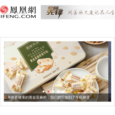
金亚麻籽，我们把它加到了牛轧糖里
被列入佛家七宝的它到