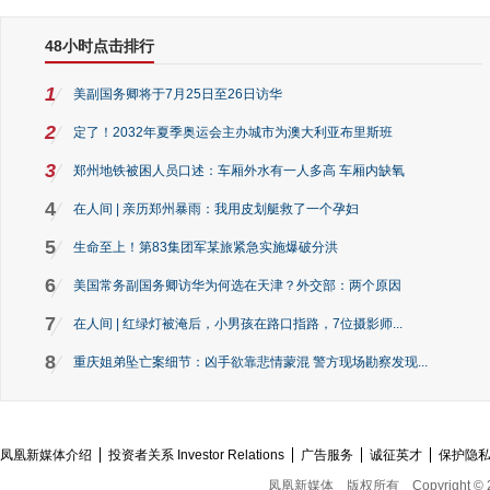
48小时点击排行
1
美副国务卿将于7月25日至26日访华
2
定了！2032年夏季奥运会主办城市为澳大利亚布里斯班
3
郑州地铁被困人员口述：车厢外水有一人多高 车厢内缺氧
4
在人间 | 亲历郑州暴雨：我用皮划艇救了一个孕妇
5
生命至上！第83集团军某旅紧急实施爆破分洪
6
美国常务副国务卿访华为何选在天津？外交部：两个原因
7
在人间 | 红绿灯被淹后，小男孩在路口指路，7位摄影师...
8
重庆姐弟坠亡案细节：凶手欲靠悲情蒙混 警方现场勘察发现...
凤凰新媒体介绍
投资者关系 Investor Relations
广告服务
诚征英才
保护隐
凤凰新媒体
版权所有
Copyright © 