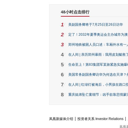
48小时点击排行
1
美副国务卿将于7月25日至26日访华
2
定了！2032年夏季奥运会主办城市为
3
郑州地铁被困人员口述：车厢外水有一
4
在人间 | 亲历郑州暴雨：我用皮划艇救
5
生命至上！第83集团军某旅紧急实施爆
6
美国常务副国务卿访华为何选在天津？
7
在人间 | 红绿灯被淹后，小男孩在路口指
8
重庆姐弟坠亡案细节：凶手欲靠悲情蒙混 
凤凰新媒体介绍
投资者关系 Investor Relations
凤凰