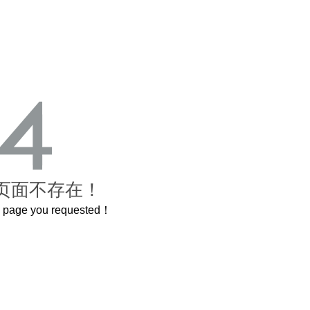
页面不存在！
he page you requested！
这个3.2米的长卷，还原了600岁的紫禁城