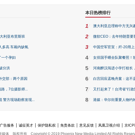
本日热榜排行
1
澳大利亚总理称中方无兴
2
澳大利亚布里斯班
微软CEO：去年特朗普要我们收
3
人多高 车厢内缺氧
中国空军官宣：歼-20用
4
了一个孕妇
女排国手晒全队聚餐照！
5
破分洪
河南醉汉闯进小学打校长，
6
外交部：两个原因
白宫回应孟晚舟案：这不
7
路，7位摄影师...
又打起来了！台湾省“行政院
8
警方现场勘察发现...
港媒：华尔街重要人物约翰·
广告服务
诚征英才
保护隐私权
免责条款
意见反馈
凤凰卫视介绍
京ICP
新媒体
版权所有
Copyright © 2019 Phoenix New Media Limited All Rights Reser