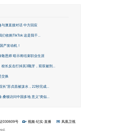
趣与澳直接对话 中方回应
购TikTok 这是我干...
上国产发动机！
致敬恩师 暗示将结束职业生涯
校长反击打掉其3颗牙，双双被刑...
是交换
长”苏贞昌被泼水，22秒完成...
桑顿访问中国多地 意义“类似...
证030609号
视频
·
纪实
·
直播
凤凰卫视
ved.